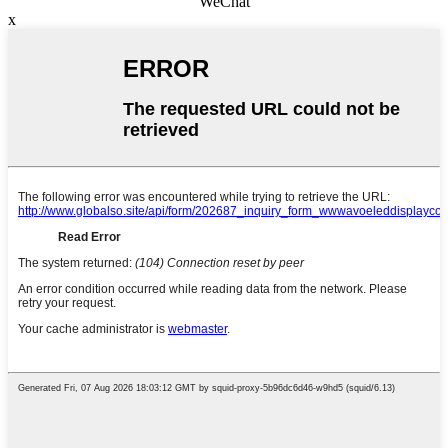
WeChat
x