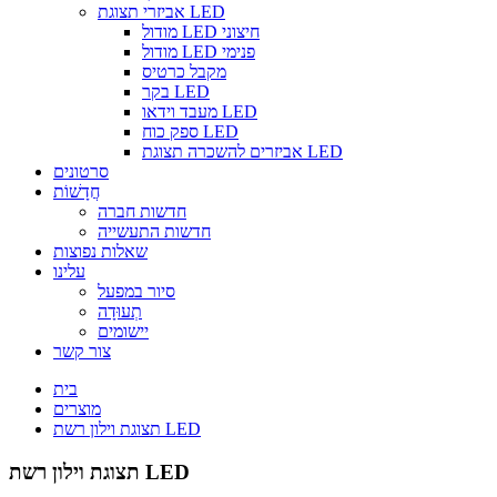
אביזרי תצוגת LED
מודול LED חיצוני
מודול LED פנימי
מקבל כרטיס
בקר LED
מעבד וידאו LED
ספק כוח LED
אביזרים להשכרה תצוגת LED
סרטונים
חֲדָשׁוֹת
חדשות חברה
חדשות התעשייה
שאלות נפוצות
עלינו
סיור במפעל
תְעוּדָה
יישומים
צור קשר
בית
מוצרים
תצוגת וילון רשת LED
תצוגת וילון רשת LED