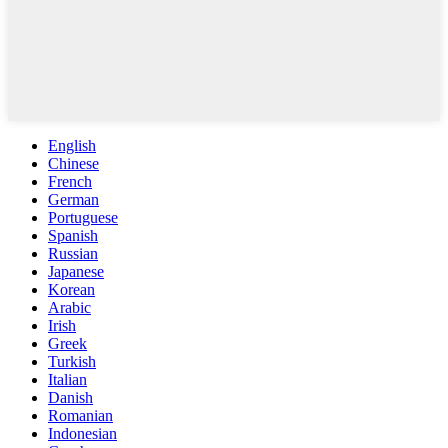
English
Chinese
French
German
Portuguese
Spanish
Russian
Japanese
Korean
Arabic
Irish
Greek
Turkish
Italian
Danish
Romanian
Indonesian